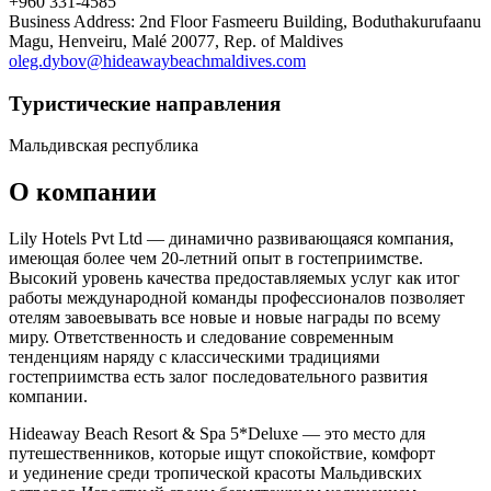
+960 331-4585
Business Address: 2nd Floor Fasmeeru Building, Boduthakurufaanu
Magu, Henveiru, Malé 20077, Rep. of Maldives
oleg.dybov@hideawaybeachmaldives.com
Туристическиe направления
Мальдивская республика
О компании
Lily Hotels Pvt Ltd — динамично развивающаяся компания,
имеющая более чем 20-летний опыт в гостеприимстве.
Высокий уровень качества предоставляемых услуг как итог
работы международной команды профессионалов позволяет
отелям завоевывать все новые и новые награды по всему
миру. Ответственность и следование современным
тенденциям наряду с классическими традициями
гостеприимства есть залог последовательного развития
компании.
Hideaway Beach Resort & Spa 5*Deluxe — это место для
путешественников, которые ищут спокойствие, комфорт
и уединение среди тропической красоты Мальдивских