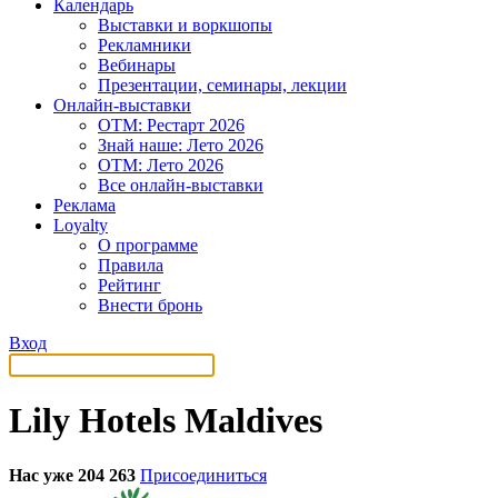
Календарь
Выставки и воркшопы
Рекламники
Вебинары
Презентации, семинары, лекции
Онлайн-выставки
OTM: Рестарт 2026
Знай наше: Лето 2026
OTM: Лето 2026
Все онлайн-выставки
Реклама
Loyalty
О программе
Правила
Рейтинг
Внести бронь
Вход
Lily Hotels Maldives
Нас уже 204 263
Присоединиться