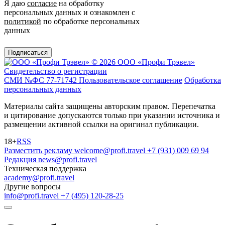
Я даю
согласие
на обработку
персональных данных и ознакомлен с
политикой
по обработке персональных
данных
Подписаться
© 2026 ООО «Профи Трэвeл»
Свидетельство о регистрации
СМИ №ФС 77-71742
Пользовательское соглашение
Обработка
персональных данных
Материалы сайта защищены авторским правом. Перепечатка
и цитирование допускаются только при указании источника и
размещении активной ссылки на оригинал публикации.
18+
RSS
Разместить рекламу
welcome@profi.travel
+7 (931) 009 69 94
Редакция
news@profi.travel
Техническая поддержка
academy@profi.travel
Другие вопросы
info@profi.travel
+7 (495) 120-28-25