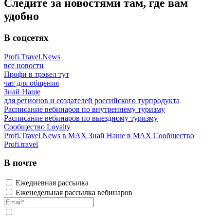
Следите за новостями там, где вам
удобно
В соцсетях
Profi.Travel.News
все новости
Профи в трэвел тут
чат для общения
Знай Наше
для регионов и создателей российского турпродукта
Расписание вебинаров по внутреннему туризму
Расписание вебинаров по выездному туризму
Сообщество Loyalty
Profi.Travel News в MAX
Знай Наше в MAX
Сообщество
Profi.travel
В почте
Ежедневная рассылка
Еженедельная рассылка вебинаров