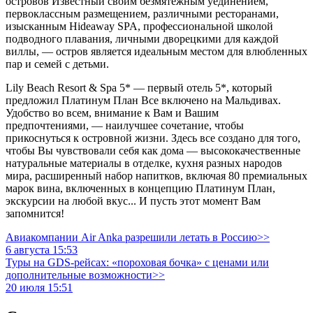
островов Известный своим безмятежным уединением,
первоклассным размещением, различными ресторанами,
изысканным Hideaway SPA, профессиональной школой
подводного плавания, личными дворецкими для каждой
виллы, — остров является идеальным местом для влюбленных
пар и семей с детьми.
Lily Beach Resort & Spa 5* — первый отель 5*, который
предложил Платинум План Все включено на Мальдивах.
Удобство во всем, внимание к Вам и Вашим
предпочтениями, — наилучшее сочетание, чтобы
прикоснуться к островной жизни. Здесь все создано для того,
чтобы Вы чувствовали себя как дома — высококачественные
натуральные материалы в отделке, кухня разных народов
мира, расширенный набор напитков, включая 80 премиальных
марок вина, включенных в концепцию Платинум План,
экскурсии на любой вкус... И пусть этот момент Вам
запомнится!
Авиакомпании Air Anka разрешили летать в Россию>>
6 августа 15:53
Туры на GDS-рейсах: «пороховая бочка» с ценами или
дополнительные возможности>>
20 июля 15:51