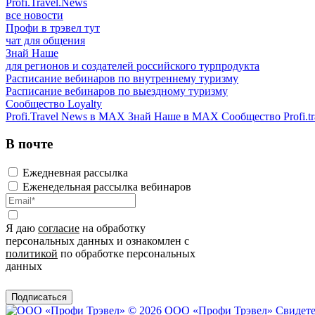
Profi.Travel.News
все новости
Профи в трэвел тут
чат для общения
Знай Наше
для регионов и создателей российского турпродукта
Расписание вебинаров по внутреннему туризму
Расписание вебинаров по выездному туризму
Сообщество Loyalty
Profi.Travel News в MAX
Знай Наше в MAX
Сообщество Profi.tr
В почте
Ежедневная рассылка
Еженедельная рассылка вебинаров
Я даю
согласие
на обработку
персональных данных и ознакомлен с
политикой
по обработке персональных
данных
Подписаться
© 2026 ООО «Профи Трэвeл»
Свидете