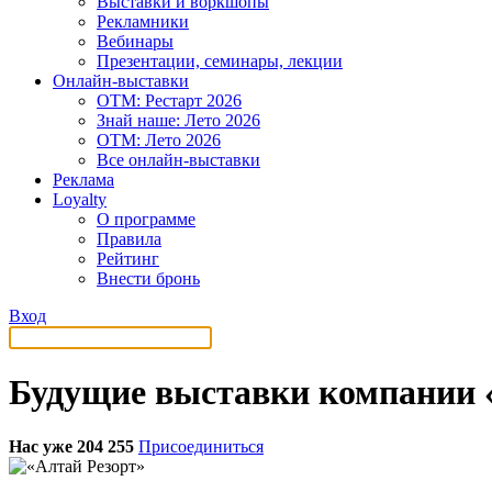
Выставки и воркшопы
Рекламники
Вебинары
Презентации, семинары, лекции
Онлайн-выставки
OTM: Рестарт 2026
Знай наше: Лето 2026
OTM: Лето 2026
Все онлайн-выставки
Реклама
Loyalty
О программе
Правила
Рейтинг
Внести бронь
Вход
Будущие выставки компании 
Нас уже 204 255
Присоединиться