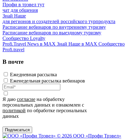
Профи в трэвел тут
чат для общения
Знай Наше
для регионов и создателей российского турпродукта
Расписание вебинаров по внутреннему туризму
Расписание вебинаров по выездному туризму
Сообщество Loyalty
Profi.Travel News в MAX
Знай Наше в MAX
Сообщество
Profi.travel
В почте
Ежедневная рассылка
Еженедельная рассылка вебинаров
Я даю
согласие
на обработку
персональных данных и ознакомлен с
политикой
по обработке персональных
данных
Подписаться
© 2026 ООО «Профи Трэвeл»