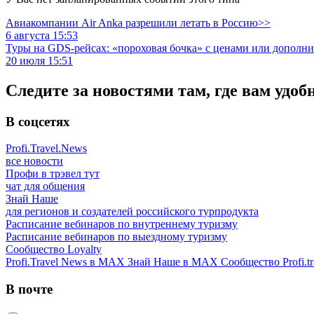
Авиакомпании Air Anka разрешили летать в Россию>>
6 августа 15:53
Туры на GDS-рейсах: «пороховая бочка» с ценами или дополн
20 июля 15:51
Следите за новостями там, где вам удоб
В соцсетях
Profi.Travel.News
все новости
Профи в трэвел тут
чат для общения
Знай Наше
для регионов и создателей российского турпродукта
Расписание вебинаров по внутреннему туризму
Расписание вебинаров по выездному туризму
Сообщество Loyalty
Profi.Travel News в MAX
Знай Наше в MAX
Сообщество Profi.tr
В почте