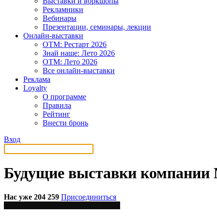
Выставки и воркшопы
Рекламники
Вебинары
Презентации, семинары, лекции
Онлайн-выставки
OTM: Рестарт 2026
Знай наше: Лето 2026
OTM: Лето 2026
Все онлайн-выставки
Реклама
Loyalty
О программе
Правила
Рейтинг
Внести бронь
Вход
Будущие выставки компании
Нас уже 204 259
Присоединиться