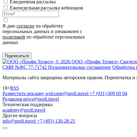
Ежедневная рассылка
Еженедельная рассылка вебинаров
Я даю
согласие
на обработку
персональных данных и ознакомлен с
политикой
по обработке персональных
данных
Подписаться
© 2026 ООО «Профи Трэвeл»
Свидете
СМИ №ФС 77-71742
Пользовательское соглашение
Обработка 
Материалы сайта защищены авторским правом. Перепечатка и 
18+
RSS
Разместить рекламу
welcome@profi.travel
+7 (931) 009 69 94
Редакция
news@profi.travel
Техническая поддержка
academy@profi.travel
Другие вопросы
info@profi.travel
+7 (495) 120-28-25