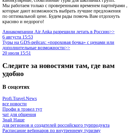
каникулярные, событийные туры для школьных групп.
Мы работаем только с проверенными временем партнёрами ,
которые дают возможность выбрать лучшие предложения
по оптимальной цене. Будем рады помочь Вам отдохнуть
красиво и недорого!
Авиакомпании Air Anka разрешили летать в Россию>>
6 августа 15:53
Туры на GDS-рейсах: «пороховая бочка» с ценами или
дополнительные возможности>>
20 июля 15:51
Следите за новостями там, где вам
удобно
В соцсетях
Profi.Travel.News
все новости
Профи в трэвел тут
чат для общения
Знай Наше
для регионов и создателей российского турпродукта
Расписание вебинаров по внутреннему туризму