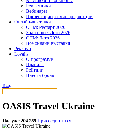
Выставки и воркшопы
Рекламники
Вебинары
Презентации, семинары, лекции
Онлайн-выставки
OTM: Рестарт 2026
Знай наше: Лето 2026
OTM: Лето 2026
Все онлайн-выставки
Реклама
Loyalty
О программе
Правила
Рейтинг
Внести бронь
Вход
OASIS Travel Ukraine
Нас уже 204 259
Присоединиться