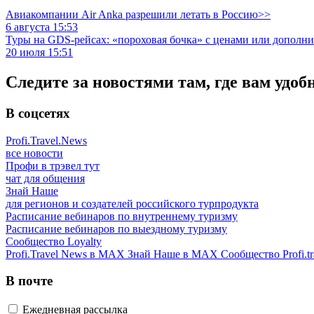
Авиакомпании Air Anka разрешили летать в Россию>>
6 августа 15:53
Туры на GDS-рейсах: «пороховая бочка» с ценами или дополн
20 июля 15:51
Следите за новостями там, где вам удоб
В соцсетях
Profi.Travel.News
все новости
Профи в трэвел тут
чат для общения
Знай Наше
для регионов и создателей российского турпродукта
Расписание вебинаров по внутреннему туризму
Расписание вебинаров по выездному туризму
Сообщество Loyalty
Profi.Travel News в MAX
Знай Наше в MAX
Сообщество Profi.tr
В почте
Ежедневная рассылка