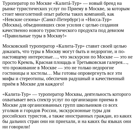
Туроператор по Москве «Калитá-Тур» — новый бренд на
рынке туристических услуг по Приему в Москве, за которым
стоит многолетний опыт работы таких компаний, как
«Невские сезоны» (Санкт-Петербург) и «Нисса-Тур»
(Москва), объединивших свои усилия с целью создания
качественно нового туристического продукта под девизом
«Правильные туры в Москву!»
Московский туроператор «Калита-Тур» ставит своей целью
доказать, что туры в Москву могут быть и недорогие, и по-
настоящему интересные…, что экскурсии по Москве — это не
просто Кремль, Красная площадь и Третьяковская галерея…,
что проживание в Москве — это не только недорогие
гостиницы и хостелы… Мы готовы опровергнуть все эти
мифы и стереотипы, обеспечив радушный и качественный
приём в Москве для каждого!
«Калита-Тур» — туроператор Москвы, деятельность которого
охватывает весь спектр услуг по организации приема в
Москве для организованных групп школьников со всех
уголков и городов России, экскурсионные туры для
российских туристов, а также иностранных граждан, из каких
бы дальних стран они ни приехали, и на каких бы языках они
ни говорили!