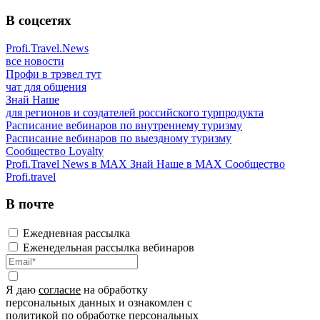
В соцсетях
Profi.Travel.News
все новости
Профи в трэвел тут
чат для общения
Знай Наше
для регионов и создателей российского турпродукта
Расписание вебинаров по внутреннему туризму
Расписание вебинаров по выездному туризму
Сообщество Loyalty
Profi.Travel News в MAX
Знай Наше в MAX
Сообщество
Profi.travel
В почте
Ежедневная рассылка
Еженедельная рассылка вебинаров
Я даю
согласие
на обработку
персональных данных и ознакомлен с
политикой
по обработке персональных