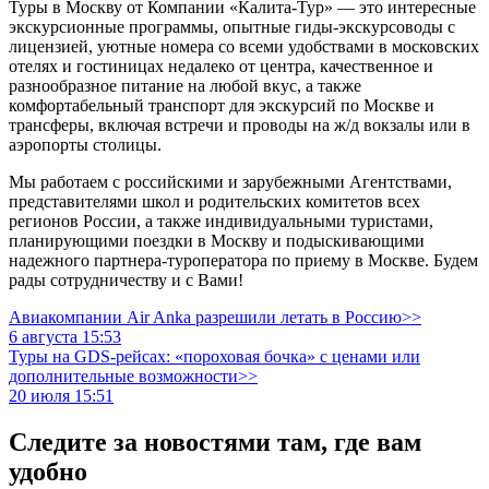
Туры в Москву от Компании «Калита-Тур» — это интересные
экскурсионные программы, опытные гиды-экскурсоводы с
лицензией, уютные номера со всеми удобствами в московских
отелях и гостиницах недалеко от центра, качественное и
разнообразное питание на любой вкус, а также
комфортабельный транспорт для экскурсий по Москве и
трансферы, включая встречи и проводы на ж/д вокзалы или в
аэропорты столицы.
Мы работаем с российскими и зарубежными Агентствами,
представителями школ и родительских комитетов всех
регионов России, а также индивидуальными туристами,
планирующими поездки в Москву и подыскивающими
надежного партнера-туроператора по приему в Москве. Будем
рады сотрудничеству и с Вами!
Авиакомпании Air Anka разрешили летать в Россию>>
6 августа 15:53
Туры на GDS-рейсах: «пороховая бочка» с ценами или
дополнительные возможности>>
20 июля 15:51
Следите за новостями там, где вам
удобно