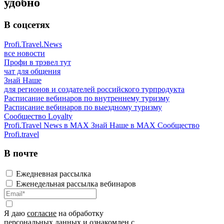
удобно
В соцсетях
Profi.Travel.News
все новости
Профи в трэвел тут
чат для общения
Знай Наше
для регионов и создателей российского турпродукта
Расписание вебинаров по внутреннему туризму
Расписание вебинаров по выездному туризму
Сообщество Loyalty
Profi.Travel News в MAX
Знай Наше в MAX
Сообщество
Profi.travel
В почте
Ежедневная рассылка
Еженедельная рассылка вебинаров
Я даю
согласие
на обработку
персональных данных и ознакомлен с