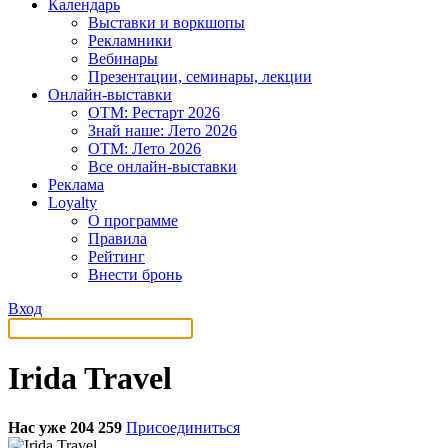
Календарь
Выставки и воркшопы
Рекламники
Вебинары
Презентации, семинары, лекции
Онлайн-выставки
OTM: Рестарт 2026
Знай наше: Лето 2026
OTM: Лето 2026
Все онлайн-выставки
Реклама
Loyalty
О программе
Правила
Рейтинг
Внести бронь
Вход
Irida Travel
Нас уже 204 259
Присоединиться