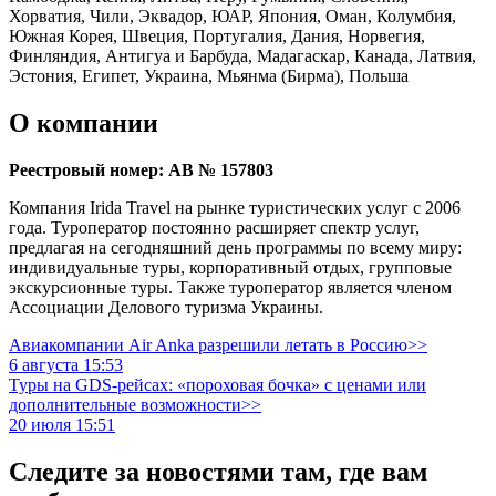
Хорватия, Чили, Эквадор, ЮАР, Япония, Оман, Колумбия,
Южная Корея, Швеция, Португалия, Дания, Норвегия,
Финляндия, Антигуа и Барбуда, Мадагаскар, Канада, Латвия,
Эстония, Египет, Украина, Мьянма (Бирма), Польша
О компании
Реестровый номер: АВ № 157803
Компания Irida Travel на рынке туристических услуг с 2006
года. Туроператор постоянно расширяет спектр услуг,
предлагая на сегодняшний день программы по всему миру:
индивидуальные туры, корпоративный отдых, групповые
экскурсионные туры. Также туроператор является членом
Ассоциации Делового туризма Украины.
Авиакомпании Air Anka разрешили летать в Россию>>
6 августа 15:53
Туры на GDS-рейсах: «пороховая бочка» с ценами или
дополнительные возможности>>
20 июля 15:51
Следите за новостями там, где вам