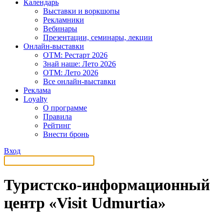
Календарь
Выставки и воркшопы
Рекламники
Вебинары
Презентации, семинары, лекции
Онлайн-выставки
OTM: Рестарт 2026
Знай наше: Лето 2026
OTM: Лето 2026
Все онлайн-выставки
Реклама
Loyalty
О программе
Правила
Рейтинг
Внести бронь
Вход
Туристско-информационный
центр «Visit Udmurtia»