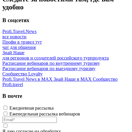
удобно
В соцсетях
Profi.Travel.News
все новости
Профи в трэвел тут
чат для общения
Знай Наше
для регионов и создателей российского турпродукта
Расписание вебинаров по внутреннему туризму
Расписание вебинаров по выездному туризму
Сообщество Loyalty
Profi.Travel News в MAX
Знай Наше в MAX
Сообщество
Profi.travel
В почте
Ежедневная рассылка
Еженедельная рассылка вебинаров
Я даю
согласие
на обработку