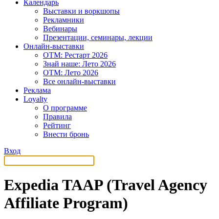
Календарь
Выставки и воркшопы
Рекламники
Вебинары
Презентации, семинары, лекции
Онлайн-выставки
OTM: Рестарт 2026
Знай наше: Лето 2026
OTM: Лето 2026
Все онлайн-выставки
Реклама
Loyalty
О программе
Правила
Рейтинг
Внести бронь
Вход
Expedia TAAP (Travel Agency
Affiliate Program)