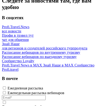
Следите за новостями там, где вам
удобно
В соцсетях
Profi.Travel.News
все новости
Профи в трэвел тут
чат для общения
Знай Наше
для регионов и создателей российского турпродукта
Расписание вебинаров по внутреннему туризму
Расписание вебинаров по выездному туризму
Сообщество Loyalty
Profi.Travel News в MAX
Знай Наше в MAX
Сообщество
Profi.travel
В почте
Ежедневная рассылка
Еженедельная рассылка вебинаров