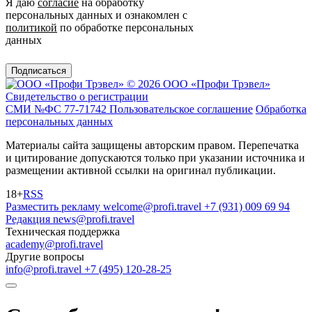
Я даю
согласие
на обработку
персональных данных и ознакомлен с
политикой
по обработке персональных
данных
Подписаться
© 2026 ООО «Профи Трэвeл»
Свидетельство о регистрации
СМИ №ФС 77-71742
Пользовательское соглашение
Обработка
персональных данных
Материалы сайта защищены авторским правом. Перепечатка
и цитирование допускаются только при указании источника и
размещении активной ссылки на оригинал публикации.
18+
RSS
Разместить рекламу
welcome@profi.travel
+7 (931) 009 69 94
Редакция
news@profi.travel
Техническая поддержка
academy@profi.travel
Другие вопросы
info@profi.travel
+7 (495) 120-28-25