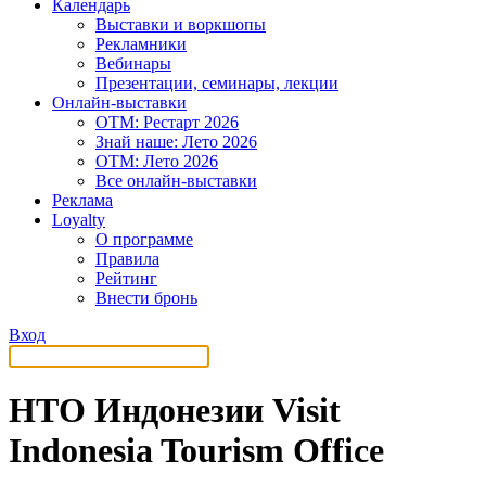
Календарь
Выставки и воркшопы
Рекламники
Вебинары
Презентации, семинары, лекции
Онлайн-выставки
OTM: Рестарт 2026
Знай наше: Лето 2026
OTM: Лето 2026
Все онлайн-выставки
Реклама
Loyalty
О программе
Правила
Рейтинг
Внести бронь
Вход
НТО Индонезии Visit
Indonesia Tourism Office