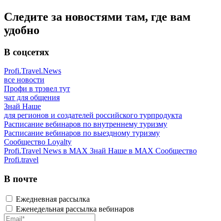
Следите за новостями там, где вам
удобно
В соцсетях
Profi.Travel.News
все новости
Профи в трэвел тут
чат для общения
Знай Наше
для регионов и создателей российского турпродукта
Расписание вебинаров по внутреннему туризму
Расписание вебинаров по выездному туризму
Сообщество Loyalty
Profi.Travel News в MAX
Знай Наше в MAX
Сообщество
Profi.travel
В почте
Ежедневная рассылка
Еженедельная рассылка вебинаров