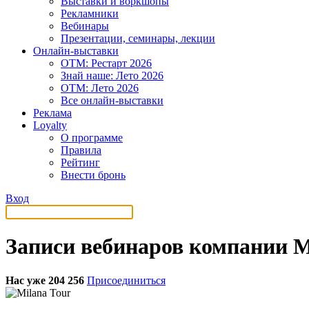
Выставки и воркшопы
Рекламники
Вебинары
Презентации, семинары, лекции
Онлайн-выставки
OTM: Рестарт 2026
Знай наше: Лето 2026
OTM: Лето 2026
Все онлайн-выставки
Реклама
Loyalty
О программе
Правила
Рейтинг
Внести бронь
Вход
Записи вебинаров компании M
Нас уже 204 256
Присоединиться