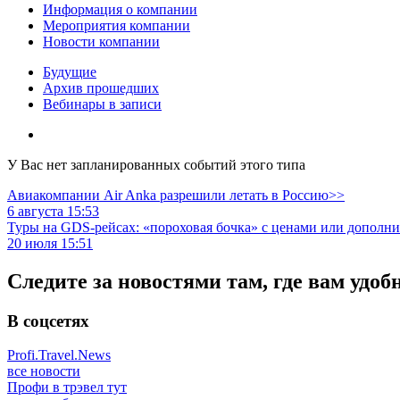
Информация о компании
Мероприятия компании
Новости компании
Будущие
Архив прошедших
Вебинары в записи
У Вас нет запланированных событий этого типа
Авиакомпании Air Anka разрешили летать в Россию>>
6 августа 15:53
Туры на GDS-рейсах: «пороховая бочка» с ценами или дополн
20 июля 15:51
Следите за новостями там, где вам удоб
В соцсетях
Profi.Travel.News
все новости
Профи в трэвел тут