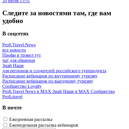
20 июля 15:51
Следите за новостями там, где вам
удобно
В соцсетях
Profi.Travel.News
все новости
Профи в трэвел тут
чат для общения
Знай Наше
для регионов и создателей российского турпродукта
Расписание вебинаров по внутреннему туризму
Расписание вебинаров по выездному туризму
Сообщество Loyalty
Profi.Travel News в MAX
Знай Наше в MAX
Сообщество
Profi.travel
В почте
Ежедневная рассылка
Еженедельная рассылка вебинаров