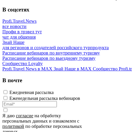
В соцсетях
Profi.Travel.News
все новости
Профи в трэвел тут
чат для общения
Знай Наше
для регионов и создателей российского турпродукта
Расписание вебинаров по внутреннему туризму
Расписание вебинаров по выездному туризму
Сообщество Loyalty
Profi.Travel News в MAX
Знай Наше в MAX
Сообщество Profi.tr
В почте
Ежедневная рассылка
Еженедельная рассылка вебинаров
Я даю
согласие
на обработку
персональных данных и ознакомлен с
политикой
по обработке персональных
данных