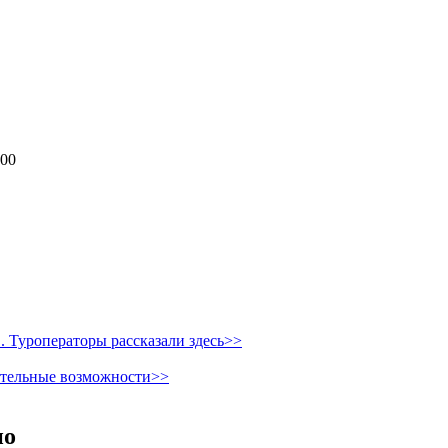
900
 Туроператоры рассказали здесь>>
ительные возможности>>
но