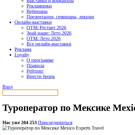
Выставки и воркшопы
Рекламники
Вебинары
Презентации, семинары, лекции
Онлайн-выставки
OTM: Рестарт 2026
Знай наше: Лето 2026
OTM: Лето 2026
Все онлайн-выставки
Реклама
Loyalty
О программе
Правила
Рейтинг
Внести бронь
Вход
Туроператор по Мексике Mexic
Нас уже 204 253
Присоединиться