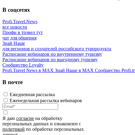
В соцсетях
Profi.Travel.News
все новости
Профи в трэвел тут
чат для общения
Знай Наше
для регионов и создателей российского турпродукта
Расписание вебинаров по внутреннему туризму
Расписание вебинаров по выездному туризму
Сообщество Loyalty
Profi.Travel News в MAX
Знай Наше в MAX
Сообщество Profi.tr
В почте
Ежедневная рассылка
Еженедельная рассылка вебинаров
Я даю
согласие
на обработку
персональных данных и ознакомлен с
политикой
по обработке персональных
данных