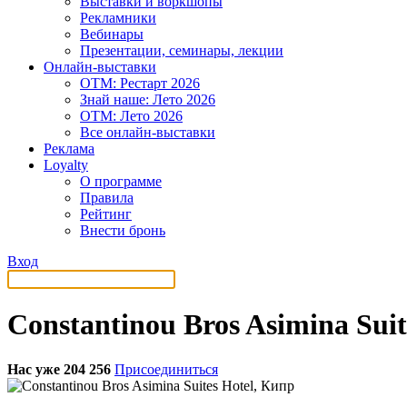
Выставки и воркшопы
Рекламники
Вебинары
Презентации, семинары, лекции
Онлайн-выставки
OTM: Рестарт 2026
Знай наше: Лето 2026
OTM: Лето 2026
Все онлайн-выставки
Реклама
Loyalty
О программе
Правила
Рейтинг
Внести бронь
Вход
Constantinou Bros Asimina Suit
Нас уже 204 256
Присоединиться