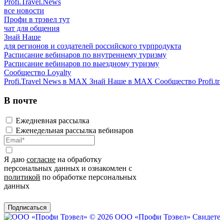
Profi.Travel.News
все новости
Профи в трэвел тут
чат для общения
Знай Наше
для регионов и создателей российского турпродукта
Расписание вебинаров по внутреннему туризму
Расписание вебинаров по выездному туризму
Сообщество Loyalty
Profi.Travel News в MAX
Знай Наше в MAX
Сообщество Profi.tr
В почте
Ежедневная рассылка
Еженедельная рассылка вебинаров
Я даю
согласие
на обработку
персональных данных и ознакомлен с
политикой
по обработке персональных
данных
Подписаться
© 2026 ООО «Профи Трэвeл»
Свидете