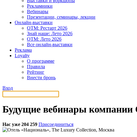
Выставки и воркшопы
Рекламники
Вебинары
Презентации, семинары, лекции
Онлайн-выставки
OTM: Рестарт 2026
Знай наше: Лето 2026
OTM: Лето 2026
Все онлайн-выставки
Реклама
Loyalty
О программе
Правила
Рейтинг
Внести бронь
Вход
Будущие вебинары компании О
Нас уже 204 259
Присоединиться