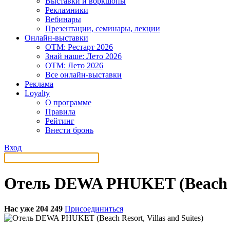
Выставки и воркшопы
Рекламники
Вебинары
Презентации, семинары, лекции
Онлайн-выставки
OTM: Рестарт 2026
Знай наше: Лето 2026
OTM: Лето 2026
Все онлайн-выставки
Реклама
Loyalty
О программе
Правила
Рейтинг
Внести бронь
Вход
Отель DEWA PHUKET (Beach Res
Нас уже 204 249
Присоединиться