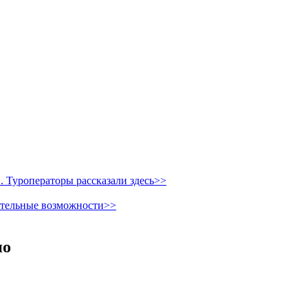
 Туроператоры рассказали здесь>>
ительные возможности>>
но