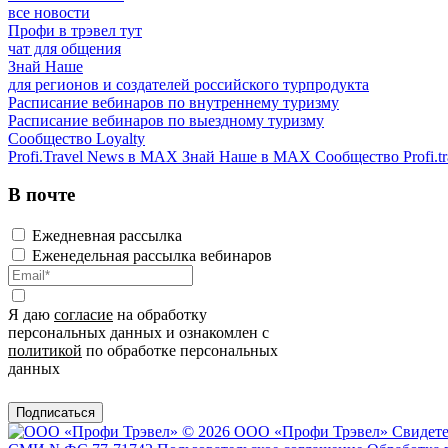
все новости
Профи в трэвел тут
чат для общения
Знай Наше
для регионов и создателей российского турпродукта
Расписание вебинаров по внутреннему туризму
Расписание вебинаров по выездному туризму
Сообщество Loyalty
Profi.Travel News в MAX
Знай Наше в MAX
Сообщество Profi.tr
В почте
Ежедневная рассылка
Еженедельная рассылка вебинаров
Я даю
согласие
на обработку
персональных данных и ознакомлен с
политикой
по обработке персональных
данных
Подписаться
© 2026 ООО «Профи Трэвeл»
Свидете