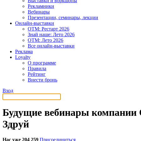
Выставки и воркшопы
Рекламники
Вебинары
Презентации, семинары, лекции
Онлайн-выставки
OTM: Рестарт 2026
Знай наше: Лето 2026
OTM: Лето 2026
Все онлайн-выставки
Реклама
Loyalty
О программе
Правила
Рейтинг
Внести бронь
Вход
Будущие вебинары компании О
Здруй
Нас уже 204 259
Присоединиться