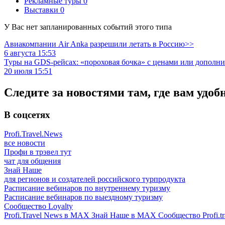
Рекламные туры
0
Выставки
0
У Вас нет запланированных событий этого типа
Авиакомпании Air Anka разрешили летать в Россию>>
6 августа 15:53
Туры на GDS-рейсах: «пороховая бочка» с ценами или дополн
20 июля 15:51
Следите за новостями там, где вам удоб
В соцсетях
Profi.Travel.News
все новости
Профи в трэвел тут
чат для общения
Знай Наше
для регионов и создателей российского турпродукта
Расписание вебинаров по внутреннему туризму
Расписание вебинаров по выездному туризму
Сообщество Loyalty
Profi.Travel News в MAX
Знай Наше в MAX
Сообщество Profi.tr