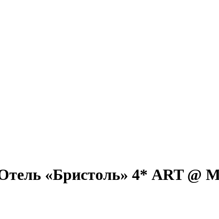
тель «Бристоль» 4* ART @ Med