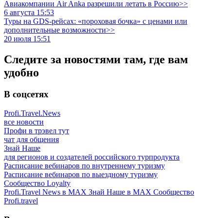
Авиакомпании Air Anka разрешили летать в Россию>>
6 августа 15:53
Туры на GDS-рейсах: «пороховая бочка» с ценами или
дополнительные возможности>>
20 июля 15:51
Следите за новостями там, где вам
удобно
В соцсетях
Profi.Travel.News
все новости
Профи в трэвел тут
чат для общения
Знай Наше
для регионов и создателей российского турпродукта
Расписание вебинаров по внутреннему туризму
Расписание вебинаров по выездному туризму
Сообщество Loyalty
Profi.Travel News в MAX
Знай Наше в MAX
Сообщество
Profi.travel