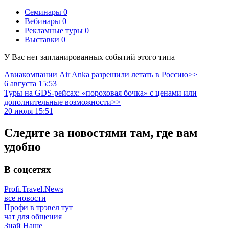
Семинары
0
Вебинары
0
Рекламные туры
0
Выставки
0
У Вас нет запланированных событий этого типа
Авиакомпании Air Anka разрешили летать в Россию>>
6 августа 15:53
Туры на GDS-рейсах: «пороховая бочка» с ценами или
дополнительные возможности>>
20 июля 15:51
Следите за новостями там, где вам
удобно
В соцсетях
Profi.Travel.News
все новости
Профи в трэвел тут
чат для общения
Знай Наше