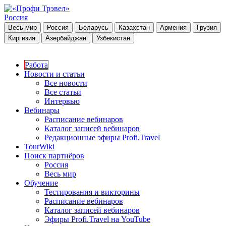
Россия
Весь мир
Россия
Беларусь
Казахстан
Армения
Грузия
Киргизия
Азербайджан
Узбекистан
Работа
Новости и статьи
Все новости
Все статьи
Интервью
Вебинары
Расписание вебинаров
Каталог записей вебинаров
Редакционные эфиры Profi.Travel
TourWiki
Поиск партнёров
Россия
Весь мир
Обучение
Тестирования и викторины
Расписание вебинаров
Каталог записей вебинаров
Эфиры Profi.Travel на YouTube