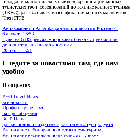
походов и конно-полевых выездов, организации конных
туристских троп, соревнований по технике конного туризма
(TREC), разрабатывает классификации конных маршрутов.
Член FITE.
Авиакомпании Air Anka разрешили летать в Россию>>
6 августа 15:53
Туры на GDS-рейсах: «пороховая бочка» с ценами или
дополнительные возможности>>
20 июля 15:51
Следите за новостями там, где вам
удобно
В соцсетях
Profi.Travel.News
все новости
Профи в трэвел тут
чат для общения
Знай Наше
для регионов и создателей российского турпродукта
Расписание вебинаров по внутреннему туризму
Расписание вебинаров по выездному туризму