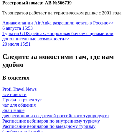
Реестровый номер: АВ №566739
Туроператор работает на туристическом рынке с 2001 года.
Авиакомпании Air Anka разрешили летать в Россию>>
6 августа 15:53
Туры на GDS-рейсах: «пороховая бочка» с ценами или
дополнительные возможности>>
20 июля 15:51
Следите за новостями там, где вам
удобно
В соцсетях
Profi.Travel.News
все новости
Профи в трэвел тут
чат для общения
Знай Наше
для регионов и создателей российского турпродукта
Расписание вебинаров по внутреннему туризму
Расписание вебинаров по выездному туризму
Сообщество Loyalty