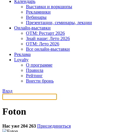
Календарь
Выставки и воркшопы
Рекламники
Вебинары
Презентации, семинары, лекции
Онлайн-выставки
OTM: Рестарт 2026
Знай наше: Лето 2026
OTM: Лето 2026
Все онлайн-выставки
Реклама
Loyalty
О программе
Правила
Рейтинг
Внести бронь
Вход
Foton
Нас уже 204 263
Присоединиться