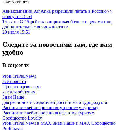
Новостей нет
Авиакомпании Air Anka разрешили летать в Россию>>
6 августа 15:53
Туры на GDS-рейсах: «пороховая бочка» с ценами или
дополнительные возможности>>
20 июля 15:51
Следите за новостями там, где вам
удобно
В соцсетях
Profi.Travel.News
все новости
Профи в трэвел тут
чат для общения
Знай Наше
для регионов и создателей российского турпродукта
Расписание вебинаров по внутреннему туризму
Расписание вебинаров по выездному туризму
Сообщество Loyalty
Profi.Travel News в MAX
Знай Наше в MAX
Сообщество
Profi.travel