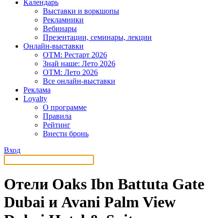
Календарь
Выставки и воркшопы
Рекламники
Вебинары
Презентации, семинары, лекции
Онлайн-выставки
OTM: Рестарт 2026
Знай наше: Лето 2026
OTM: Лето 2026
Все онлайн-выставки
Реклама
Loyalty
О программе
Правила
Рейтинг
Внести бронь
Вход
Отели Oaks Ibn Battuta Gate
Dubai и Avani Palm View