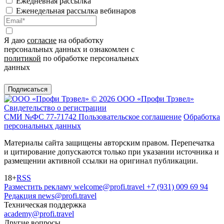
Ежедневная рассылка
Еженедельная рассылка вебинаров
Я даю
согласие
на обработку
персональных данных и ознакомлен с
политикой
по обработке персональных
данных
Подписаться
© 2026 ООО «Профи Трэвeл»
Свидетельство о регистрации
СМИ №ФС 77-71742
Пользовательское соглашение
Обработка
персональных данных
Материалы сайта защищены авторским правом. Перепечатка
и цитирование допускаются только при указании источника и
размещении активной ссылки на оригинал публикации.
18+
RSS
Разместить рекламу
welcome@profi.travel
+7 (931) 009 69 94
Редакция
news@profi.travel
Техническая поддержка
academy@profi.travel
Другие вопросы