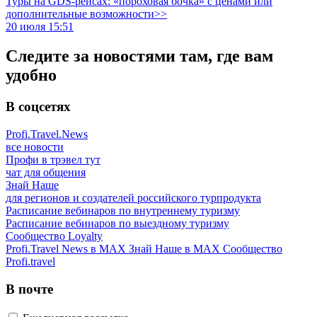
Туры на GDS-рейсах: «пороховая бочка» с ценами или
дополнительные возможности>>
20 июля 15:51
Следите за новостями там, где вам
удобно
В соцсетях
Profi.Travel.News
все новости
Профи в трэвел тут
чат для общения
Знай Наше
для регионов и создателей российского турпродукта
Расписание вебинаров по внутреннему туризму
Расписание вебинаров по выездному туризму
Сообщество Loyalty
Profi.Travel News в MAX
Знай Наше в MAX
Сообщество
Profi.travel
В почте