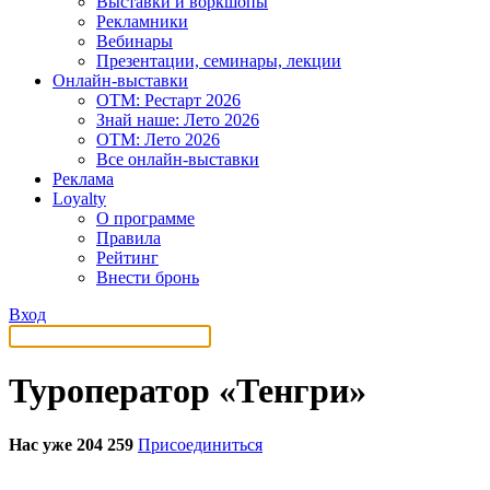
Выставки и воркшопы
Рекламники
Вебинары
Презентации, семинары, лекции
Онлайн-выставки
OTM: Рестарт 2026
Знай наше: Лето 2026
OTM: Лето 2026
Все онлайн-выставки
Реклама
Loyalty
О программе
Правила
Рейтинг
Внести бронь
Вход
Туроператор «Тенгри»
Нас уже 204 259
Присоединиться