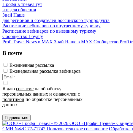
Профи в трэвел тут
чат для общения
Знай Наше
для регионов и создателей российского турпродукта
Расписание вебинаров по внутреннему туризму
Расписание вебинаров по выездному туризму
Сообщество Loyalty
Profi.Travel News в MAX
Знай Наше в MAX
Сообщество Profi.tr
В почте
Ежедневная рассылка
Еженедельная рассылка вебинаров
Я даю
согласие
на обработку
персональных данных и ознакомлен с
политикой
по обработке персональных
данных
Подписаться
© 2026 ООО «Профи Трэвeл»
Свидете
СМИ №ФС 77-71742
Пользовательское соглашение
Обработка 