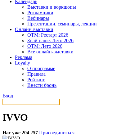
Календарь
Выставки и воркшопы
Рекламники
Вебинары
Презентации, семинары, лекции
Онлайн-выставки
OTM: Рестарт 2026
Знай наше: Лето 2026
OTM: Лето 2026
Все онлайн-выставки
Реклама
Loyalty
О программе
Правила
Рейтинг
Внести бронь
Вход
IVVO
Нас уже 204 257
Присоединиться