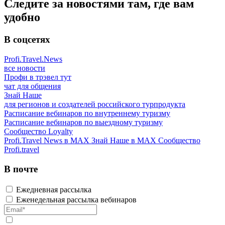
Следите за новостями там, где вам
удобно
В соцсетях
Profi.Travel.News
все новости
Профи в трэвел тут
чат для общения
Знай Наше
для регионов и создателей российского турпродукта
Расписание вебинаров по внутреннему туризму
Расписание вебинаров по выездному туризму
Сообщество Loyalty
Profi.Travel News в MAX
Знай Наше в MAX
Сообщество
Profi.travel
В почте
Ежедневная рассылка
Еженедельная рассылка вебинаров