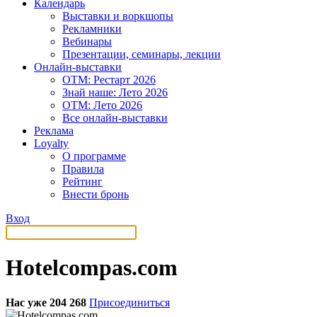
Календарь
Выставки и воркшопы
Рекламники
Вебинары
Презентации, семинары, лекции
Онлайн-выставки
OTM: Рестарт 2026
Знай наше: Лето 2026
OTM: Лето 2026
Все онлайн-выставки
Реклама
Loyalty
О программе
Правила
Рейтинг
Внести бронь
Вход
Hotelcompas.com
Нас уже 204 268
Присоединиться