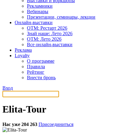
Выставки и воркшопы
Рекламники
Вебинары
Презентации, семинары, лекции
Онлайн-выставки
OTM: Рестарт 2026
Знай наше: Лето 2026
OTM: Лето 2026
Все онлайн-выставки
Реклама
Loyalty
О программе
Правила
Рейтинг
Внести бронь
Вход
Elita-Tour
Нас уже 204 263
Присоединиться