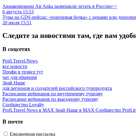
Авиакомпании Air Anka разрешили летать в Россию>>
6 августа 15:53
Туры на GDS-рейсах: «пороховая бочка» с ценами или дополн
20 июля 15:51
Следите за новостями там, где вам удоб
В соцсетях
Profi.Travel.News
все новости
Профи в трэвел тут
чат для общения
Знай Наше
для регионов и создателей российского турпродукта
Расписание вебинаров по внутреннему туризму
Расписание вебинаров по выездному туризму
Сообщество Loyalty
Profi.Travel News в MAX
Знай Наше в MAX
Сообщество Profi.tr
В почте
Ежедневная рассылка