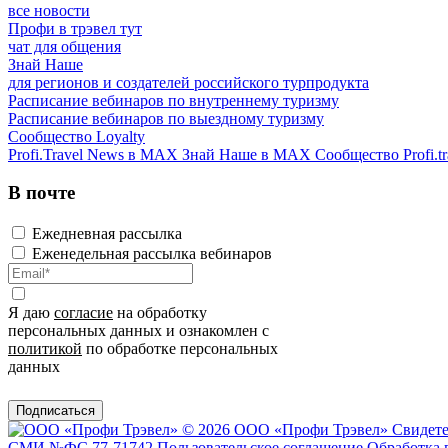
все новости
Профи в трэвел тут
чат для общения
Знай Наше
для регионов и создателей российского турпродукта
Расписание вебинаров по внутреннему туризму
Расписание вебинаров по выездному туризму
Сообщество Loyalty
Profi.Travel News в MAX
Знай Наше в MAX
Сообщество Profi.tr
В почте
Ежедневная рассылка
Еженедельная рассылка вебинаров
Я даю
согласие
на обработку
персональных данных и ознакомлен с
политикой
по обработке персональных
данных
Подписаться
© 2026 ООО «Профи Трэвeл»
Свидете
СМИ №ФС 77-71742
Пользовательское соглашение
Обработка 