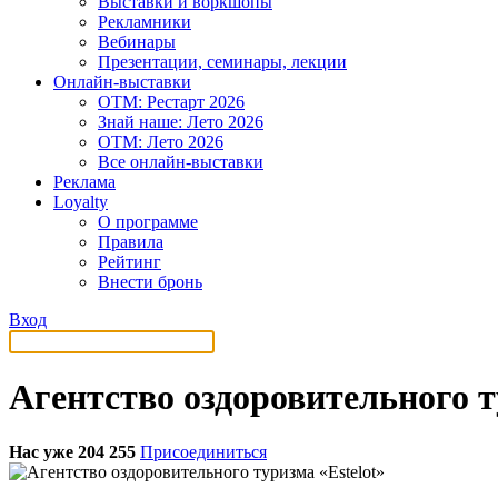
Выставки и воркшопы
Рекламники
Вебинары
Презентации, семинары, лекции
Онлайн-выставки
OTM: Рестарт 2026
Знай наше: Лето 2026
OTM: Лето 2026
Все онлайн-выставки
Реклама
Loyalty
О программе
Правила
Рейтинг
Внести бронь
Вход
Агентство оздоровительного т
Нас уже 204 255
Присоединиться