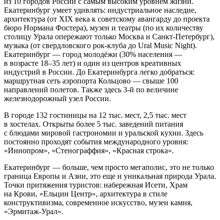
из 10 городов России с самым высоким уровнем жизни.
Екатеринбург умеет удивлять: индустриальное наследие,
архитектура (от XIX века к советскому авангарду до проекта
бюро Нормана Фостера), музеи и театры (по их количеству
столицу Урала опережают только Москва и Санкт-Петербург),
музыка (от свердловского рок-клуба до Ural Music Night).
Екатеринбург — город молодёжи (30% населения —
в возрасте
18–35 лет)
и один из центров креативных
индустрий в России. До Екатеринбурга легко добраться:
маршрутная сеть аэропорта Кольцово — свыше 100
направлений полетов. Также здесь
3-й
по величине
железнодорожный узел России.
В городе 132 гостиницы на 12 тыс. мест, 2,5 тыс. мест
в хостелах. Открыты более 5 тыс. заведений питания
с блюдами мировой гастрономии и уральской кухни. Здесь
постоянно проходят события международного уровня:
«Иннопром», «Стенограффия», «Красная строка».
Екатеринбург — больше, чем просто мегаполис, это не только
граница Европы и Азии, это еще и уникальная природа Урала.
Точки притяжения туристов: набережная Исети, Храм
на Крови, «Ельцин Центр», архитектура в стиле
конструктивизма, современное искусство, музеи камня,
«Эрмитаж-Урал».