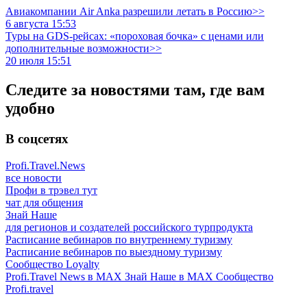
Авиакомпании Air Anka разрешили летать в Россию>>
6 августа 15:53
Туры на GDS-рейсах: «пороховая бочка» с ценами или
дополнительные возможности>>
20 июля 15:51
Следите за новостями там, где вам
удобно
В соцсетях
Profi.Travel.News
все новости
Профи в трэвел тут
чат для общения
Знай Наше
для регионов и создателей российского турпродукта
Расписание вебинаров по внутреннему туризму
Расписание вебинаров по выездному туризму
Сообщество Loyalty
Profi.Travel News в MAX
Знай Наше в MAX
Сообщество
Profi.travel