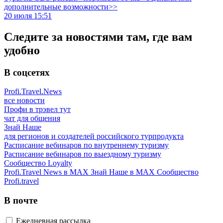
дополнительные возможности>>
20 июля 15:51
Следите за новостями там, где вам
удобно
В соцсетях
Profi.Travel.News
все новости
Профи в трэвел тут
чат для общения
Знай Наше
для регионов и создателей российского турпродукта
Расписание вебинаров по внутреннему туризму
Расписание вебинаров по выездному туризму
Сообщество Loyalty
Profi.Travel News в MAX
Знай Наше в MAX
Сообщество
Profi.travel
В почте
Ежедневная рассылка