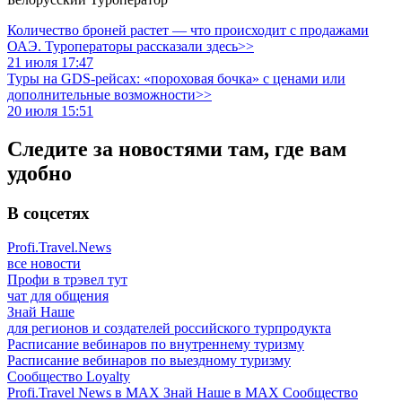
Количество броней растет — что происходит с продажами
ОАЭ. Туроператоры рассказали здесь>>
21 июля 17:47
Туры на GDS-рейсах: «пороховая бочка» с ценами или
дополнительные возможности>>
20 июля 15:51
Следите за новостями там, где вам
удобно
В соцсетях
Profi.Travel.News
все новости
Профи в трэвел тут
чат для общения
Знай Наше
для регионов и создателей российского турпродукта
Расписание вебинаров по внутреннему туризму
Расписание вебинаров по выездному туризму
Сообщество Loyalty
Profi.Travel News в MAX
Знай Наше в MAX
Сообщество