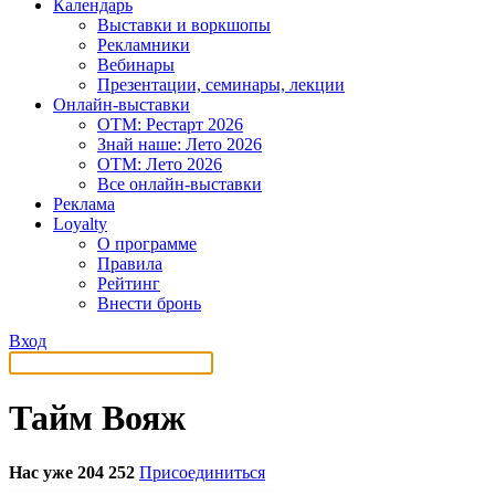
Календарь
Выставки и воркшопы
Рекламники
Вебинары
Презентации, семинары, лекции
Онлайн-выставки
OTM: Рестарт 2026
Знай наше: Лето 2026
OTM: Лето 2026
Все онлайн-выставки
Реклама
Loyalty
О программе
Правила
Рейтинг
Внести бронь
Вход
Тайм Вояж
Нас уже 204 252
Присоединиться