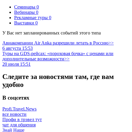
Семинары
0
Вебинары
0
Рекламные туры
0
Выставки
0
У Вас нет запланированных событий этого типа
Авиакомпании Air Anka разрешили летать в Россию>>
6 августа 15:53
Туры на GDS-рейсах: «пороховая бочка» с ценами или
дополнительные возможности>>
20 июля 15:51
Следите за новостями там, где вам
удобно
В соцсетях
Profi.Travel.News
все новости
Профи в трэвел тут
чат для общения
Знай Наше