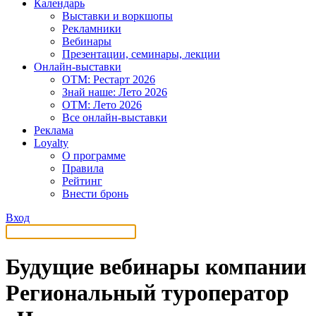
Календарь
Выставки и воркшопы
Рекламники
Вебинары
Презентации, семинары, лекции
Онлайн-выставки
OTM: Рестарт 2026
Знай наше: Лето 2026
OTM: Лето 2026
Все онлайн-выставки
Реклама
Loyalty
О программе
Правила
Рейтинг
Внести бронь
Вход
Будущие вебинары компании
Региональный туроператор