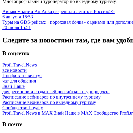
Многопрофильный туроператор по выездному туризму.
Авиакомпании Air Anka разрешили летать в Россию>>
6 августа 15:53
Туры на GDS-рейсах: «пороховая бочка» с ценами или дополн
20 июля 15:51
Следите за новостями там, где вам удоб
В соцсетях
Profi.Travel.News
все новости
Профи в трэвел тут
чат для общения
Знай Наше
для регионов и создателей российского турпродукта
Расписание вебинаров по внутреннему туризму
Расписание вебинаров по выездному туризму
Сообщество Loyalty
Profi.Travel News в MAX
Знай Наше в MAX
Сообщество Profi.tr
В почте