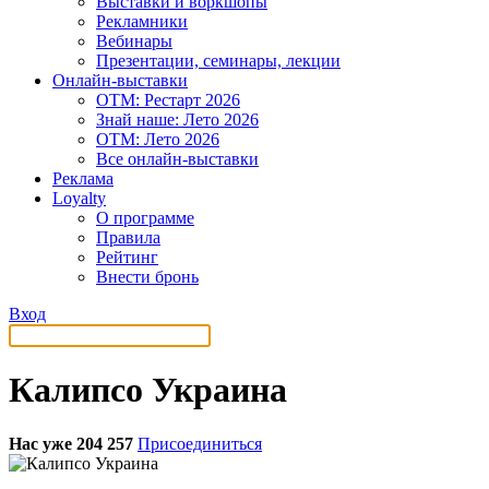
Выставки и воркшопы
Рекламники
Вебинары
Презентации, семинары, лекции
Онлайн-выставки
OTM: Рестарт 2026
Знай наше: Лето 2026
OTM: Лето 2026
Все онлайн-выставки
Реклама
Loyalty
О программе
Правила
Рейтинг
Внести бронь
Вход
Калипсо Украина
Нас уже 204 257
Присоединиться