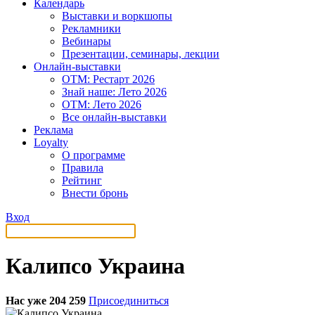
Календарь
Выставки и воркшопы
Рекламники
Вебинары
Презентации, семинары, лекции
Онлайн-выставки
OTM: Рестарт 2026
Знай наше: Лето 2026
OTM: Лето 2026
Все онлайн-выставки
Реклама
Loyalty
О программе
Правила
Рейтинг
Внести бронь
Вход
Калипсо Украина
Нас уже 204 259
Присоединиться