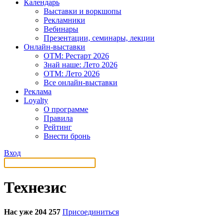
Календарь
Выставки и воркшопы
Рекламники
Вебинары
Презентации, семинары, лекции
Онлайн-выставки
OTM: Рестарт 2026
Знай наше: Лето 2026
OTM: Лето 2026
Все онлайн-выставки
Реклама
Loyalty
О программе
Правила
Рейтинг
Внести бронь
Вход
Технезис
Нас уже 204 257
Присоединиться