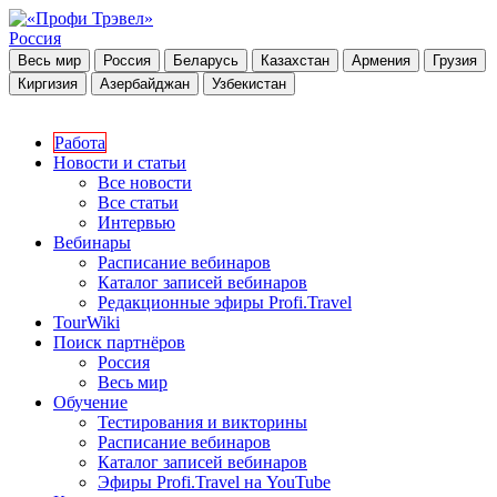
Россия
Весь мир
Россия
Беларусь
Казахстан
Армения
Грузия
Киргизия
Азербайджан
Узбекистан
Работа
Новости и статьи
Все новости
Все статьи
Интервью
Вебинары
Расписание вебинаров
Каталог записей вебинаров
Редакционные эфиры Profi.Travel
TourWiki
Поиск партнёров
Россия
Весь мир
Обучение
Тестирования и викторины
Расписание вебинаров
Каталог записей вебинаров
Эфиры Profi.Travel на YouTube