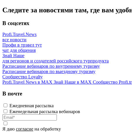
Следите за новостями там, где вам удоб
В соцсетях
Profi.Travel.News
все новости
Профи в трэвел тут
чат для общения
Знай Наше
для регионов и создателей российского турпродукта
Расписание вебинаров по внутреннему туризму
Расписание вебинаров по выездному туризму
Сообщество Loyalty
Profi.Travel News в MAX
Знай Наше в MAX
Сообщество Profi.tr
В почте
Ежедневная рассылка
Еженедельная рассылка вебинаров
Я даю
согласие
на обработку