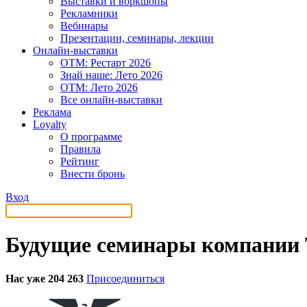
Выставки и воркшопы
Рекламники
Вебинары
Презентации, семинары, лекции
Онлайн-выставки
OTM: Рестарт 2026
Знай наше: Лето 2026
OTM: Лето 2026
Все онлайн-выставки
Реклама
Loyalty
О программе
Правила
Рейтинг
Внести бронь
Вход
Будущие семинары компании 
Нас уже 204 263
Присоединиться