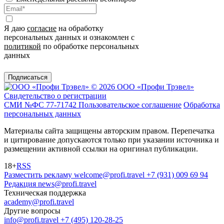
Я даю
согласие
на обработку
персональных данных и ознакомлен с
политикой
по обработке персональных
данных
Подписаться
© 2026 ООО «Профи Трэвeл»
Свидетельство о регистрации
СМИ №ФС 77-71742
Пользовательское соглашение
Обработка
персональных данных
Материалы сайта защищены авторским правом. Перепечатка
и цитирование допускаются только при указании источника и
размещении активной ссылки на оригинал публикации.
18+
RSS
Разместить рекламу
welcome@profi.travel
+7 (931) 009 69 94
Редакция
news@profi.travel
Техническая поддержка
academy@profi.travel
Другие вопросы
info@profi.travel
+7 (495) 120-28-25