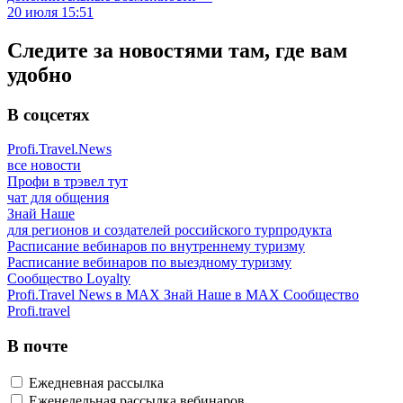
20 июля 15:51
Следите за новостями там, где вам
удобно
В соцсетях
Profi.Travel.News
все новости
Профи в трэвел тут
чат для общения
Знай Наше
для регионов и создателей российского турпродукта
Расписание вебинаров по внутреннему туризму
Расписание вебинаров по выездному туризму
Сообщество Loyalty
Profi.Travel News в MAX
Знай Наше в MAX
Сообщество
Profi.travel
В почте
Ежедневная рассылка
Еженедельная рассылка вебинаров