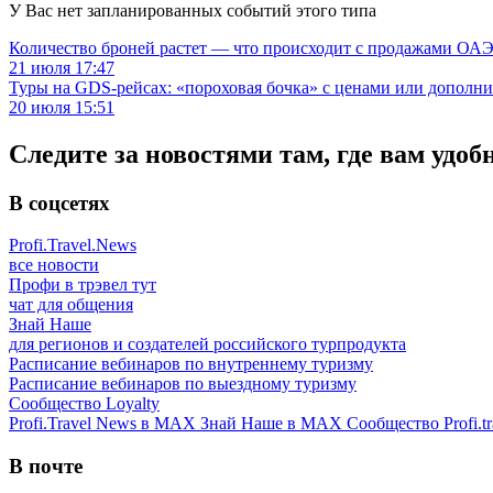
У Вас нет запланированных событий этого типа
Количество броней растет — что происходит с продажами ОАЭ.
21 июля 17:47
Туры на GDS-рейсах: «пороховая бочка» с ценами или дополн
20 июля 15:51
Следите за новостями там, где вам удоб
В соцсетях
Profi.Travel.News
все новости
Профи в трэвел тут
чат для общения
Знай Наше
для регионов и создателей российского турпродукта
Расписание вебинаров по внутреннему туризму
Расписание вебинаров по выездному туризму
Сообщество Loyalty
Profi.Travel News в MAX
Знай Наше в MAX
Сообщество Profi.tr
В почте