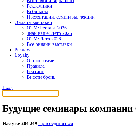
Выставки и воркшопы
Рекламники
Вебинары
Презентации, семинары, лекции
Онлайн-выставки
OTM: Рестарт 2026
Знай наше: Лето 2026
OTM: Лето 2026
Все онлайн-выставки
Реклама
Loyalty
О программе
Правила
Рейтинг
Внести бронь
Вход
Будущие семинары компании 
Нас уже 204 249
Присоединиться