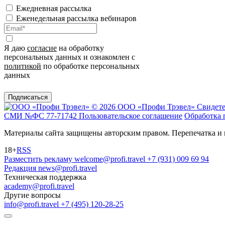
Ежедневная рассылка
Еженедельная рассылка вебинаров
Я даю
согласие
на обработку
персональных данных и ознакомлен с
политикой
по обработке персональных
данных
Подписаться
© 2026 ООО «Профи Трэвeл»
Свидете
СМИ №ФС 77-71742
Пользовательское соглашение
Обработка 
Материалы сайта защищены авторским правом. Перепечатка и 
18+
RSS
Разместить рекламу
welcome@profi.travel
+7 (931) 009 69 94
Редакция
news@profi.travel
Техническая поддержка
academy@profi.travel
Другие вопросы
info@profi.travel
+7 (495) 120-28-25