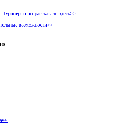
 Туроператоры рассказали здесь>>
ительные возможности>>
но
avel