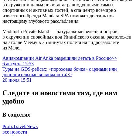
в окружении пальм не оставят равнодушными самых
спортивных и активных гостей, а спа-центр всемирно
известного бренда Mandara SPA поможет достичь по-
настоящему глубокого расслабления.
Madifushi Private Island — натуральный зеленый остров
в окружении спокойных вод Индийского океана, расположен
на атолле Меему в 35 минутах полета на гидросамолете
из Мале.
Авиакомпании Air Anka разрешили летать в Россию>>
6 августа 15:53
Туры на GDS-рейсах: «пороховая бочка» с ценами или
дополнительные возможности>>
20 июля 15:51
Следите за новостями там, где вам
удобно
В соцсетях
Profi.Travel.News
все новости