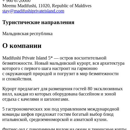
+ 960 6720000
Meemu Madifushi, 11020, Republic of Maldives
stay@madifushiprivateisland.com
Туристическиe направления
Мальдивская республика
О компании
Madifushi Private Island 5* — остров восхитительной
безмятежности. Новый мальдивский курорт, вся архитектура
которого с первого шага настроит на гармонию
с окружающей природой и погрузит в мир безмятежности
и спокойствия.
Курорт предлагает для размещения гостей 80 эксклюзивных
вилл, каждая из которых оборудована бассейном и зоной
отдыха с качелями и шезлонгами.
5 гастрономических зон под управлением международной
команды шефов предложат гостям богатый выбор блюд
итальянской, средиземноморской и азиатской кухни.
Фитнес-зал с панорамным видом на океан и теннисные корты