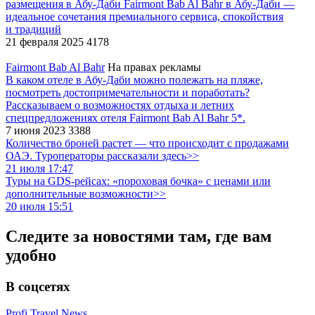
размещения в Абу-Даби
Fairmont Bab Al Bahr в Абу-Даби —
идеальное сочетания премиального сервиса, спокойствия
и традиций
21 февраля 2025
4178
Fairmont Bab Al Bahr
На правах рекламы
В каком отеле в Абу-Даби можно полежать на пляже,
посмотреть достопримечательности и поработать?
Рассказываем о возможностях отдыха и летних
спецпредложениях отеля Fairmont Bab Al Bahr 5*.
7 июня 2023
3388
Количество броней растет — что происходит с продажами
ОАЭ. Туроператоры рассказали здесь>>
21 июля 17:47
Туры на GDS-рейсах: «пороховая бочка» с ценами или
дополнительные возможности>>
20 июля 15:51
Следите за новостями там, где вам
удобно
В соцсетях
Profi.Travel.News