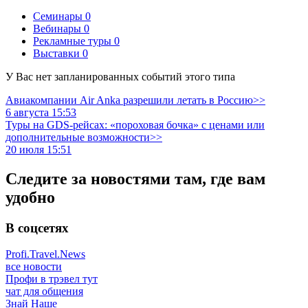
Семинары
0
Вебинары
0
Рекламные туры
0
Выставки
0
У Вас нет запланированных событий этого типа
Авиакомпании Air Anka разрешили летать в Россию>>
6 августа 15:53
Туры на GDS-рейсах: «пороховая бочка» с ценами или
дополнительные возможности>>
20 июля 15:51
Следите за новостями там, где вам
удобно
В соцсетях
Profi.Travel.News
все новости
Профи в трэвел тут
чат для общения
Знай Наше