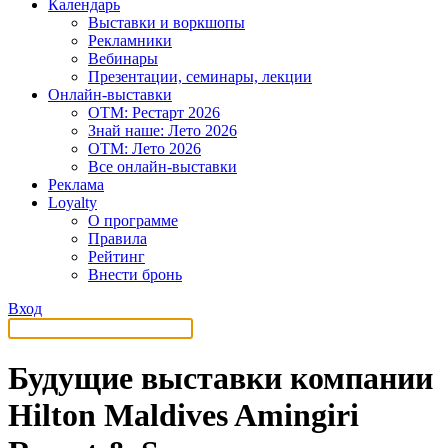
Календарь
Выставки и воркшопы
Рекламники
Вебинары
Презентации, семинары, лекции
Онлайн-выставки
OTM: Рестарт 2026
Знай наше: Лето 2026
OTM: Лето 2026
Все онлайн-выставки
Реклама
Loyalty
О программе
Правила
Рейтинг
Внести бронь
Вход
Будущие выставки компании
Hilton Maldives Amingiri