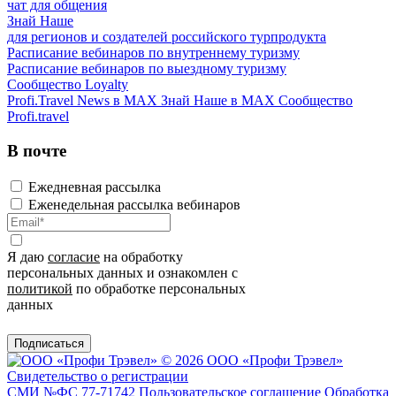
чат для общения
Знай Наше
для регионов и создателей российского турпродукта
Расписание вебинаров по внутреннему туризму
Расписание вебинаров по выездному туризму
Сообщество Loyalty
Profi.Travel News в MAX
Знай Наше в MAX
Сообщество
Profi.travel
В почте
Ежедневная рассылка
Еженедельная рассылка вебинаров
Я даю
согласие
на обработку
персональных данных и ознакомлен с
политикой
по обработке персональных
данных
Подписаться
© 2026 ООО «Профи Трэвeл»
Свидетельство о регистрации
СМИ №ФС 77-71742
Пользовательское соглашение
Обработка