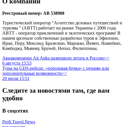
О компании
Реестровый номер: АВ 538908
Туристический оператор "Агентство деловых путешествий и
туризма " (ABTT) работает на рынке Украины с 2006 года.
АВТТ - оператор приключений и экзотических программ! В
нашем арсенале собственные разработки туров в Эфиопию,
Иран, Перу, Мексику, Бразилию, Марокко, Йемен, Намибию,
Камбоджу, Мьянму, Бруней, Непал, Филиппины.
Авиакомпании Air Anka разрешили летать в Россию>>
6 августа 15:53
Туры на GDS-рейсах: «пороховая бочка» с ценами или
дополнительные возможности>>
20 июля 15:51
Следите за новостями там, где вам
удобно
В соцсетях
Profi.Travel.News
все новости