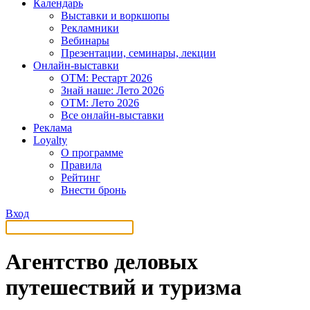
Календарь
Выставки и воркшопы
Рекламники
Вебинары
Презентации, семинары, лекции
Онлайн-выставки
OTM: Рестарт 2026
Знай наше: Лето 2026
OTM: Лето 2026
Все онлайн-выставки
Реклама
Loyalty
О программе
Правила
Рейтинг
Внести бронь
Вход
Агентство деловых
путешествий и туризма