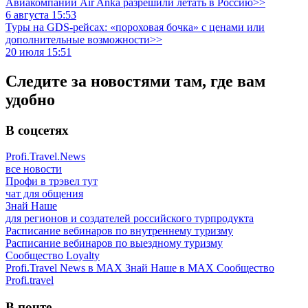
Авиакомпании Air Anka разрешили летать в Россию>>
6 августа 15:53
Туры на GDS-рейсах: «пороховая бочка» с ценами или
дополнительные возможности>>
20 июля 15:51
Следите за новостями там, где вам
удобно
В соцсетях
Profi.Travel.News
все новости
Профи в трэвел тут
чат для общения
Знай Наше
для регионов и создателей российского турпродукта
Расписание вебинаров по внутреннему туризму
Расписание вебинаров по выездному туризму
Сообщество Loyalty
Profi.Travel News в MAX
Знай Наше в MAX
Сообщество
Profi.travel
В почте