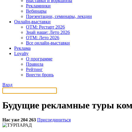
Выставки и воркшопы
Рекламники
Вебинары
Презентации, семинары, лекции
Онлайн-выставки
OTM: Рестарт 2026
Знай наше: Лето 2026
OTM: Лето 2026
Все онлайн-выставки
Реклама
Loyalty
О программе
Правила
Рейтинг
Внести бронь
Вход
Будущие рекламные туры к
Нас уже 204 263
Присоединиться