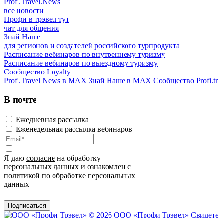
Profi.Travel.News
все новости
Профи в трэвел тут
чат для общения
Знай Наше
для регионов и создателей российского турпродукта
Расписание вебинаров по внутреннему туризму
Расписание вебинаров по выездному туризму
Сообщество Loyalty
Profi.Travel News в MAX
Знай Наше в MAX
Сообщество Profi.tr
В почте
Ежедневная рассылка
Еженедельная рассылка вебинаров
Я даю
согласие
на обработку
персональных данных и ознакомлен с
политикой
по обработке персональных
данных
Подписаться
© 2026 ООО «Профи Трэвeл»
Свидете