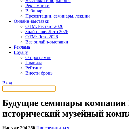
Выставки и воркшопы
Рекламники
Вебинары
Презентации, семинары, лекции
Онлайн-выставки
OTM: Рестарт 2026
Знай наше: Лето 2026
OTM: Лето 2026
Все онлайн-выставки
Реклама
Loyalty
О программе
Правила
Рейтинг
Внести бронь
Вход
Будущие семинары компании 
исторический музейный комп
Нас уже 204 256
Присоединиться