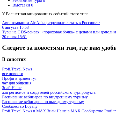
Рекламные туры
0
Выставки
0
У Вас нет запланированных событий этого типа
Авиакомпании Air Anka разрешили летать в Россию>>
6 августа 15:53
Туры на GDS-рейсах: «пороховая бочка» с ценами или дополн
20 июля 15:51
Следите за новостями там, где вам удоб
В соцсетях
Profi.Travel.News
все новости
Профи в трэвел тут
чат для общения
Знай Наше
для регионов и создателей российского турпродукта
Расписание вебинаров по внутреннему туризму
Расписание вебинаров по выездному туризму
Сообщество Loyalty
Profi.Travel News в MAX
Знай Наше в MAX
Сообщество Profi.tr