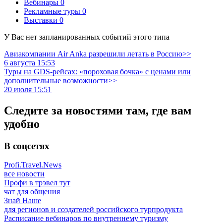
Вебинары
0
Рекламные туры
0
Выставки
0
У Вас нет запланированных событий этого типа
Авиакомпании Air Anka разрешили летать в Россию>>
6 августа 15:53
Туры на GDS-рейсах: «пороховая бочка» с ценами или
дополнительные возможности>>
20 июля 15:51
Следите за новостями там, где вам
удобно
В соцсетях
Profi.Travel.News
все новости
Профи в трэвел тут
чат для общения
Знай Наше
для регионов и создателей российского турпродукта
Расписание вебинаров по внутреннему туризму